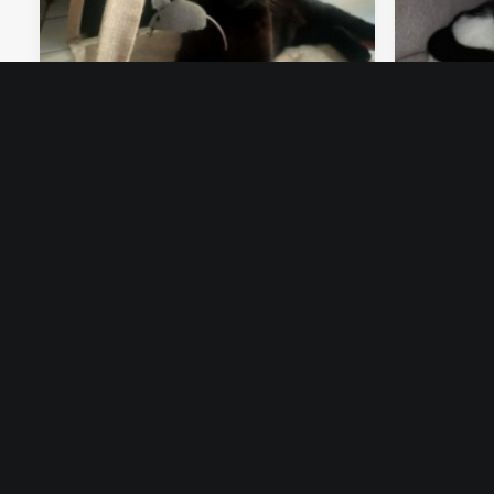
26 avril 2026
12 mai 2
CHIPO
TITOUI
LES PATTOUNES DU
COEUR
Les Pattounes du Coeur