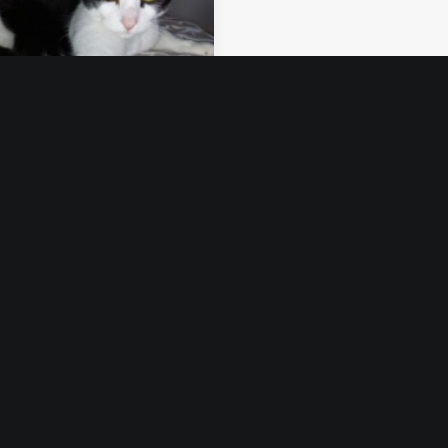
025
LLE